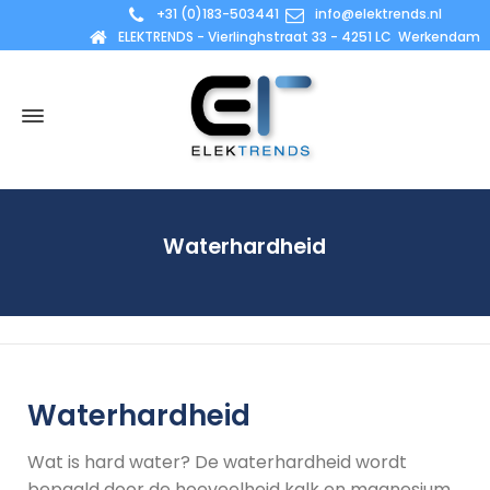
+31 (0)183-503441
info@elektrends.nl
ELEKTRENDS - Vierlinghstraat 33 - 4251 LC Werkendam
Waterhardheid
Waterhardheid
Wat is hard water? De waterhardheid wordt
bepaald door de hoeveelheid kalk en magnesium