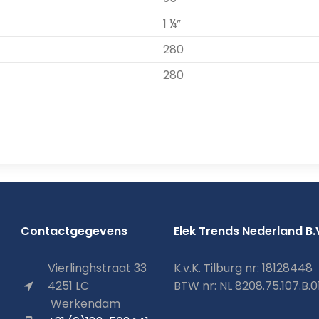
1 ¼”
280
280
Contactgegevens
Elek Trends Nederland B.
Vierlinghstraat 33
K.v.K. Tilburg nr: 18128448
4251 LC
BTW nr: NL 8208.75.107.B.0
Werkendam