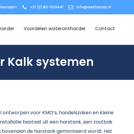
Werkendam
+31 (0)183-503441
info@elektrends.nl
harder
Voordelen waterontharder
Contact
er Kalk systemen
al ontworpen voor KMO’s, handelszaken en kleine
tallatie bestaat uit een harstank, een zoutbak
ig bovenaan de harstank gemonteerd wordt. Het