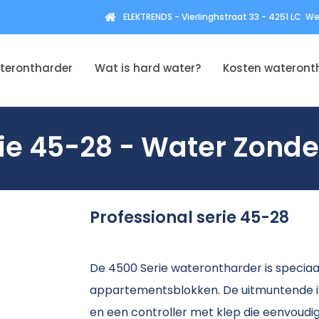
ELEKTRENDS - Vierlinghstraat 33 - 4251 LC 
terontharder
Wat is hard water?
Kosten wateront
rie 45-28 - Water Zond
Professional serie 45-28
De 4500 Serie waterontharder is specia
appartementsblokken. De uitmuntende ins
en een controller met klep die eenvoud