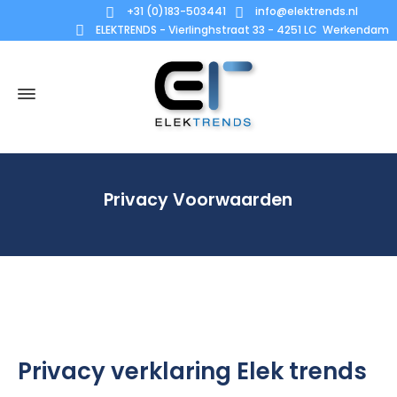
+31 (0)183-503441
info@elektrends.nl
ELEKTRENDS - Vierlinghstraat 33 - 4251 LC Werkendam
Privacy Voorwaarden
Privacy verklaring Elek trends