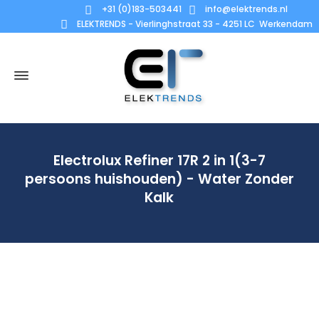
+31 (0)183-503441
info@elektrends.nl
ELEKTRENDS - Vierlinghstraat 33 - 4251 LC Werkendam
Electrolux Refiner 17R 2 in 1(3-7
persoons huishouden) - Water Zonder
Kalk