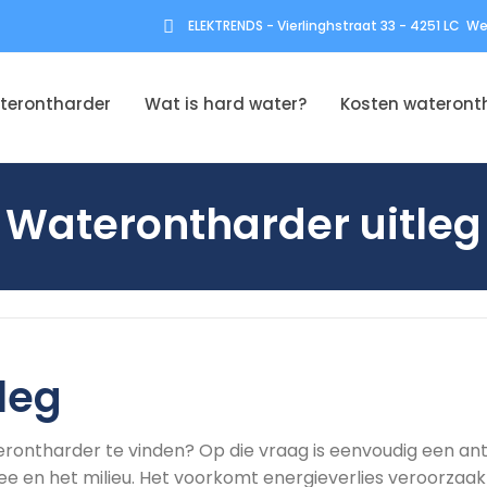
ELEKTRENDS - Vierlinghstraat 33 - 4251 LC 
terontharder
Wat is hard water?
Kosten wateront
Waterontharder uitleg
leg
terontharder te vinden? Op die vraag is eenvoudig een an
e en het milieu. Het voorkomt energieverlies veroorzaakt