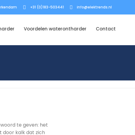
Werkendam
+31 (0)183-503441
info@elektrends.nl
harder
Voordelen waterontharder
Contact
twoord te geven: het
 door kalk dat zich